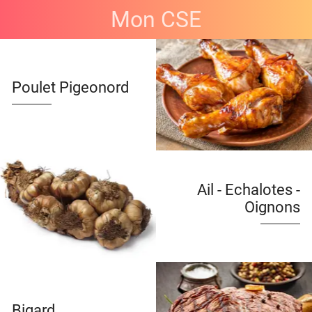
Mon CSE
Poulet Pigeonord
Ail - Echalotes -
Oignons
Bigard